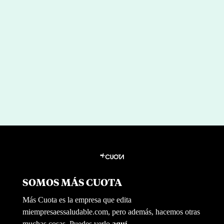
“Mi mente falló”: las lecciones de
Rafa Nadal sobre salud mental
por
|
Jul 30, 2026
Irene Santos
SOMOS MÁS CUOTA
Más Cuota es la empresa que edita
miempresaessaludable.com, pero además, hacemos otras
muchas cosas. Puedes verlo
aquí.