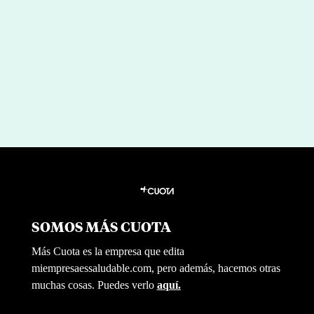
entre las brasas
por
|
Jul 29, 2026
Miguel Barrionuevo
SOMOS MÁS CUOTA
Más Cuota es la empresa que edita
miempresaessaludable.com, pero además, hacemos otras
muchas cosas. Puedes verlo
aquí.