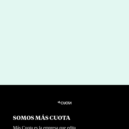
Aresbank refuerza su compromiso
con el bienestar de sus equipos junto
a Mi Empresa es Saludable
por
|
Jul 8, 2026
Redaccion Mi Empresa es Saludable
SOMOS MÁS CUOTA
Más Cuota es la empresa que edita