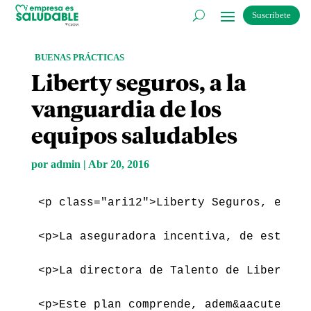
Suscríbete
BUENAS PRÁCTICAS
Liberty seguros, a la
vanguardia de los
equipos saludables
por
admin
|
Abr 20, 2016
<
p
class
=
"ari12"
>
Liberty Seguros, en su
<
p
>
La aseguradora incentiva, de este mo
<
p
>
La directora de Talento de Liberty S
<
p
>
Este plan comprende, adem
&aacute;
s,
&