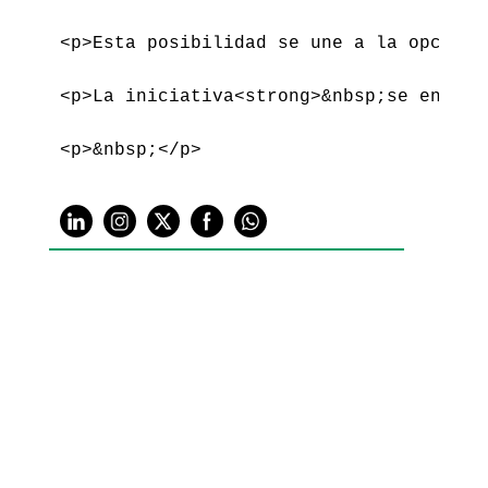
<
p
>
Esta posibilidad se une a la opci
&oa
<
p
>
La iniciativa
<
strong
>
&nbsp;
se enmarc
<
p
>
&nbsp;
</
p
>