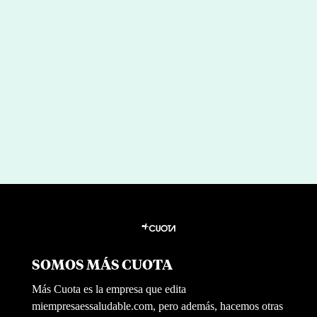
Aresbank refuerza su compromiso
con el bienestar de sus equipos junto
a Mi Empresa es Saludable
por
|
Jul 8, 2026
Redaccion Mi Empresa es Saludable
SOMOS MÁS CUOTA
Más Cuota es la empresa que edita
miempresaessaludable.com, pero además, hacemos otras