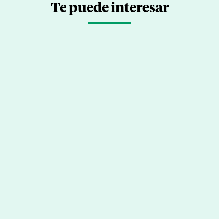
Te puede interesar
Descarga el eBook de los Premios
MEES 2026: casos de éxito en
bienestar laboral