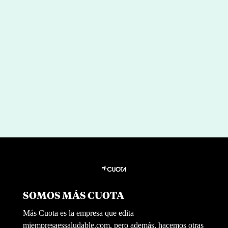
El poder del humor en el trabajo: la
clave del rendimiento y compromiso
por
|
Jul 27, 2026
Raquel Santos
SOMOS MÁS CUOTA
Más Cuota es la empresa que edita
miempresaessaludable.com, pero además, hacemos otras