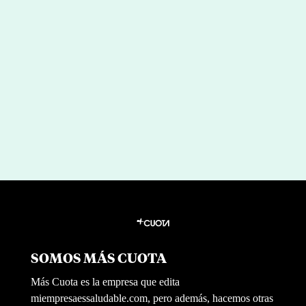
Liderazgo (in)sostenible: menos
héroes, más sistemas
por
|
May 14, 2026
Redaccion Mi Empresa es Saludable
SOMOS MÁS CUOTA
Más Cuota es la empresa que edita
miempresaessaludable.com, pero además, hacemos otras