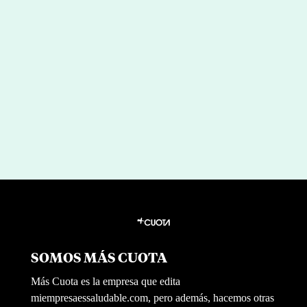
Liderazgo (in)sostenible: menos
héroes, más sistemas
por
|
May 14, 2026
Redaccion Mi Empresa es Saludable
SOMOS MÁS CUOTA
Más Cuota es la empresa que edita
miempresaessaludable.com, pero además, hacemos otras