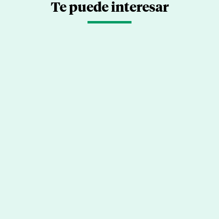
Te puede interesar
Riesgos de la salud cognitiva en
tiempos de IA
por
|
Ago 4, 2026
Miguel Barrionuevo