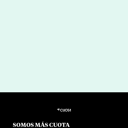
“Mi mente falló”: las lecciones de
Rafa Nadal sobre salud mental
por
|
Jul 30, 2026
Irene Santos
SOMOS MÁS CUOTA