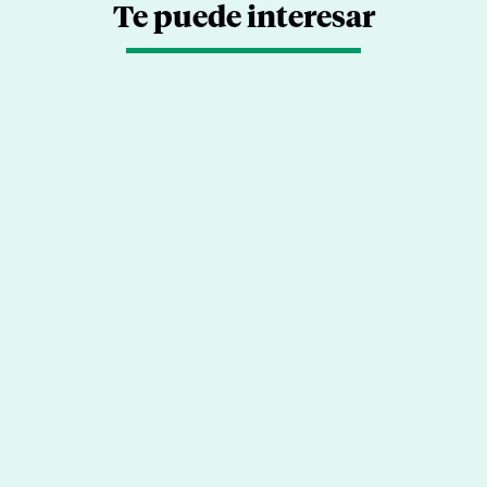
Te puede interesar
Volver al trabajo con el
corazón aún entre las
brasas