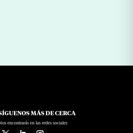
compromiso
por
|
Jul 27, 2026
Raquel Santos
SÍGUENOS MÁS DE CERCA
Nos encontrarás en las redes sociales