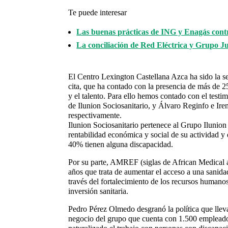
Te puede interesar
Las buenas prácticas de ING y Enagás contr
La conciliación de Red Eléctrica y Grupo 
El Centro Lexington Castellana Azca ha sido la 
cita, que ha contado con la presencia de más de 2
y el talento. Para ello hemos contado con el tes
de Ilunion Sociosanitario, y Álvaro Reginfo e Ire
respectivamente.
Ilunion Sociosanitario pertenece al Grupo Ilunio
rentabilidad económica y social de su actividad 
40% tienen alguna discapacidad.
Por su parte, AMREF (siglas de African Medica
años que trata de aumentar el acceso a una sanida
través del fortalecimiento de los recursos humanos 
inversión sanitaria.
Pedro Pérez Olmedo desgranó la política que lleva
negocio del grupo que cuenta con 1.500 empleado