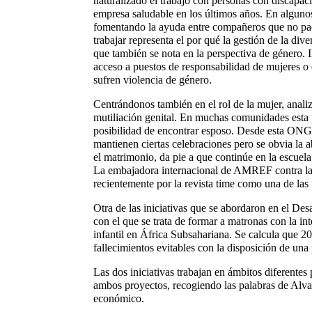
naturalizado el trabajo con personas con discapa
empresa saludable en los últimos años. En algunos
fomentando la ayuda entre compañeros que no pad
trabajar representa el por qué la gestión de la div
que también se nota en la perspectiva de género. 
acceso a puestos de responsabilidad de mujeres o 
sufren violencia de género.
Centrándonos también en el rol de la mujer, anal
mutiliación genital. En muchas comunidades esta pr
posibilidad de encontrar esposo. Desde esta ONG
mantienen ciertas celebraciones pero se obvia la a
el matrimonio, da pie a que continúe en la escuela
La embajadora internacional de AMREF contra la a
recientemente por la revista time como una de la
Otra de las iniciativas que se abordaron en el De
con el que se trata de formar a matronas con la in
infantil en África Subsahariana. Se calcula que 2
fallecimientos evitables con la disposición de una
Las dos iniciativas trabajan en ámbitos diferentes
ambos proyectos, recogiendo las palabras de Alvar
económico.