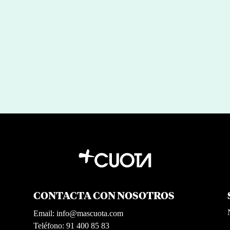
por
|
Jul 29, 2026
Miguel Barrionuevo
CONTACTA CON NOSOTROS
Email:
info@mascuota.com
Teléfono: 91 400 85 83