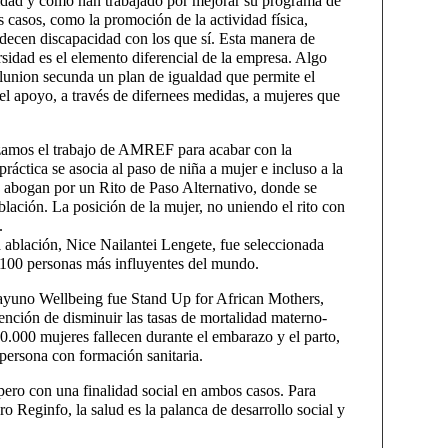
cidad y cómo han trabajado por mejorar su programa de
 casos, como la promoción de la actividad física,
ecen discapacidad con los que sí. Esta manera de
ersidad es el elemento diferencial de la empresa. Algo
Ilunion secunda un plan de igualdad que permite el
el apoyo, a través de difernees medidas, a mujeres que
izamos el trabajo de AMREF para acabar con la
áctica se asocia al paso de niña a mujer e incluso a la
 abogan por un Rito de Paso Alternativo, donde se
blación. La posición de la mujer, no uniendo el rito con
.
blación, Nice Nailantei Lengete, fue seleccionada
s 100 personas más influyentes del mundo.
sayuno Wellbeing fue Stand Up for African Mothers,
tención de disminuir las tasas de mortalidad materno-
00.000 mujeres fallecen durante el embarazo y el parto,
 persona con formación sanitaria.
 pero con una finalidad social en ambos casos. Para
o Reginfo, la salud es la palanca de desarrollo social y