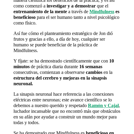
manera científica los beneficios de la práctica, y es así
como comenzó a
investigar y a demostrar
que el
entrenamiento de la mente
a través de
Mindfulness
es
beneficioso
para el ser humano tanto a nivel psicológico
como físico.
Así fue cómo el planteamiento estratégico de Jon dió
frutos y gracias a ello, a día de hoy, cualquier ser
humano se puede beneficiar de la práctica de
Mindfulness.
Y fíjate: se ha demostrado científicamente que con
10
minutos
de práctica diaria durante
16 semanas
consecutivas, comienzan a observarse
cambios
en la
estructura del cerebro y mejoras en la sinapsis
neuronal.
La sinapsis neuronal hace referencia a las conexiones
eléctricas entre neuronas; este avance científico se lo
debemos a nuestro querido y respetado
Ramón y Cajal
,
luchador incansable que no encontró más que obstáculos
en su afán por ayudar a construir un mundo mejor para
todas y todos.
Se ha demostrado que Mindfulness es
beneficioso en