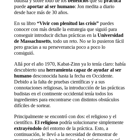
budista y sobre todo de los
beneficios
que su
práctica
puede
aportar al ser humano
: Jon medita a diario
desde hace más de 30 años.
En su libro
“Vivir con plenitud las crisis”
puedes
conocer con más detalle la estrategia que siguió para
conseguir introducir dichas prácticas en la
Universidad
de
Massachusetts
, todo un reto. No se lo pusieron
fácil
pero gracias a su perseverancia poco a poco lo
consiguió.
Allá por el año 1970, Kabat-Zinn ya lo tenía claro: había
descubierto una
herramienta capaz de ayudar al ser
humano
desconocida hasta la fecha en Occidente.
Debido a la falta de pruebas científicas y a sus
connotaciones religiosas, la introducción de las prácticas
budistas en el continente occidental tenía todos los
ingredientes para encontrarse con distintos obstáculos
difíciles de sortear.
Principalmente se encontró con dos: el religioso y el
científico.
El religioso
podría solucionarse simplemente
extrayéndolo
del entorno de la práctica. Esto, a
continuación, le llevó a la necesidad de demostrar de