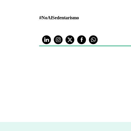
#NoAlSedentarismo