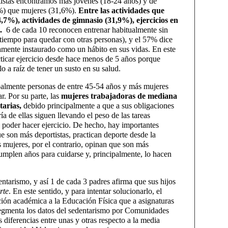
rtistas encontramos más jóvenes (18-24 años) y de
%) que mujeres (31,6%).
Entre las actividades que
4,7%), actividades de gimnasio (31,9%), ejercicios en
.
6 de cada 10 reconocen entrenar habitualmente sin
 tiempo para quedar con otras personas), y el 57% dice
enamente instaurado como un hábito en sus vidas. En este
ticar ejercicio desde hace menos de 5 años porque
 a raíz de tener un susto en su salud.
ipalmente personas de entre 45-54 años y más mujeres
r. Por su parte, las
mujeres trabajadoras de mediana
tarias,
debido principalmente a que a sus obligaciones
a de ellas siguen llevando el peso de las tareas
 poder hacer ejercicio. De hecho, hay importantes
e son más deportistas, practican deporte desde la
as mujeres, por el contrario, opinan que son más
umplen años para cuidarse y, principalmente, lo hacen
ntarismo, y así 1 de cada 3 padres afirma que sus hijos
rte
. En este sentido, y para intentar solucionarlo, el
ión académica a la Educación Física que a asignaturas
egmenta los datos del sedentarismo por Comunidades
iferencias entre unas y otras respecto a la media