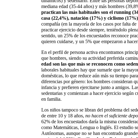
dinámicos) y sedentario. Entre las personas depo
mediana edad (35-44 años) y más hombres (39,8
practican las más habituales son el running (3
casa (22,4%), natación (17%) y ciclismo (17%)
compañía (en la mayoría de los casos por falta de
practicar ejercicio desde siempre, teniéndolo pl
sentido, un 25% de los encuestados reconoce prac
quieren cuidarse, y un 5% que empezaron a hacerlo
En el perfil de persona activa encontramos princ
que hombres, siendo su actividad preferida camina
edad son las que más se reconocen como seden
laborales habituales hay que sumarle que la mayorí
domésticas, lo que reduce aún más su tiempo para
diferencias por género: los hombres consideran qu
infancia y prefieren ejercitarse junto a amigos. L
sedentarias y comienzan a hacer ejercicio según c
en familia.
Los niños tampoco se libran del problema del sede
de entre 10 y 18 años, 
no hacen el suficiente depo
62% de los encuestados daría la misma considerac
como Matemáticas, Lengua o Inglés. El estudio s
Autónomas, aunque no se han encontrado grandes d