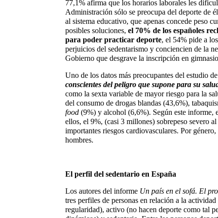
77,1% afirma que los horarios laborales les dificu
Administración sólo se preocupa del deporte de él
al sistema educativo, que apenas concede peso curr
posibles soluciones,
el 70% de los españoles re
para poder practicar deporte
, el 54% pide a l
perjuicios del sedentarismo y conciencien de la ne
Gobierno que desgrave la inscripción en gimnasio
Uno de los datos más preocupantes del estudio de
conscientes del peligro que supone para su salud 
como la sexta variable de mayor riesgo para la sal
del consumo de drogas blandas (43,6%), tabaqui
food
(9%) y alcohol (6,6%). Según este informe, e
ellos, el 9%, (casi 3 millones) sobrepeso severo a
importantes riesgos cardiovasculares. Por género
hombres.
El perfil del sedentario en España
Los autores del informe 
Un país en el sofá. El p
tres perfiles de personas en relación a la actividad 
regularidad), activo (no hacen deporte como tal p