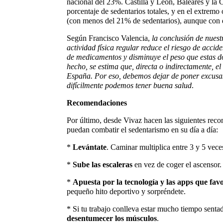
nacional del 23%. Castilla y León, Baleares y l
porcentaje de sedentarios totales, y en el extrem
(con menos del 21% de sedentarios), aunque con d
Según Francisco Valencia, 
la conclusión de nues
actividad física regular reduce el riesgo de accid
de medicamentos y disminuye el peso que estas d
hecho, se estima que, directa o indirectamente, e
España. Por eso, debemos dejar de poner excusas y
difícilmente podemos tener buena salud
.
Recomendaciones
Por último, desde Vivaz hacen las siguientes rec
puedan combatir el sedentarismo en su día a día:
*
Levántate
. Caminar multiplica entre 3 y 5 vece
*
Sube las escaleras
en vez de coger el ascensor.
*
Apuesta por la tecnología y las apps que favo
pequeño hito deportivo y sorpréndete.
* Si tu trabajo conlleva estar mucho tiempo senta
desentumecer los músculos
.