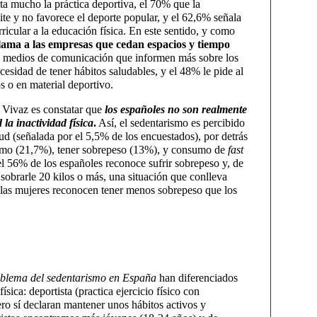
lta mucho la práctica deportiva, el 70% que la
ite y no favorece el deporte popular, y el 62,6% señala
icular a la educación física. En este sentido, y como
clama a las empresas que cedan espacios y tiempo
os medios de comunicación que informen más sobre los
cesidad de tener hábitos saludables, y el 48% le pide al
s o en material deportivo.
 Vivaz es constatar que
los españoles no son realmente
la inactividad física
.
Así, el sedentarismo es percibido
ud (señalada por el 5,5% de los encuestados), por detrás
smo (21,7%), tener sobrepeso (13%), y consumo de
fast
l 56% de los españoles reconoce sufrir sobrepeso y, de
l sobrarle 20 kilos o más, una situación que conlleva
, las mujeres reconocen tener menos sobrepeso que los
roblema del sedentarismo en España
 han diferenciados
física: deportista (practica ejercicio físico con
ero sí declaran mantener unos hábitos activos y