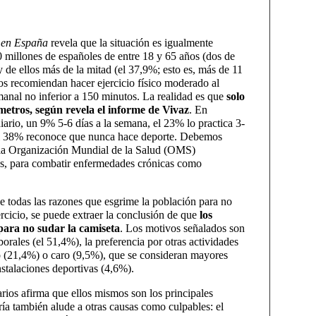
o en España
 revela que la situación es igualmente
20 millones de españoles de entre 18 y 65 años (dos de
y de ellos más de la mitad (el 37,9%; esto es, más de 11
os recomiendan hacer ejercicio físico moderado al
anal no inferior a 150 minutos. La realidad es que
solo
metros, según revela el informe de Vivaz
. En
diario, un 9% 5-6 días a la semana, el 23% lo practica 3-
 el 38% reconoce que nunca hace deporte. Debemos
, la Organización Mundial de la Salud (OMS)
s, para combatir enfermedades crónicas como
 todas las razones que esgrime la población para no
ercicio, se puede extraer la conclusión de que
los
para no sudar la camiseta
. Los motivos señalados son
borales (el 51,4%), la preferencia por otras actividades
do (21,4%) o caro (9,5%), que se consideran mayores
nstalaciones deportivas (4,6%).
rios afirma que ellos mismos son los principales
ría también alude a otras causas como culpables: el