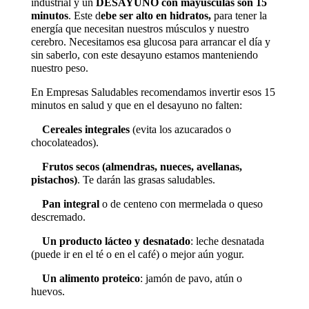
industrial y un
DESAYUNO con mayúsculas son 15
minutos
. Este d
ebe ser alto en hidratos
,
para tener la
energía que necesitan nuestros músculos y nuestro
cerebro. Necesitamos esa glucosa para arrancar el día y
sin saberlo, con este desayuno estamos manteniendo
nuestro peso.
En Empresas Saludables recomendamos invertir esos 15
minutos en salud y que en el desayuno no falten:

Cereales integrales
(evita los azucarados o
chocolateados).

Frutos secos (almendras, nueces, avellanas,
pistachos)
. Te darán las grasas saludables.

Pan integral
o de centeno con mermelada o queso
descremado.

Un producto lácteo y desnatado
: leche desnatada
(puede ir en el té o en el café) o mejor aún yogur.

Un alimento proteico
: jamón de pavo, atún o
huevos.