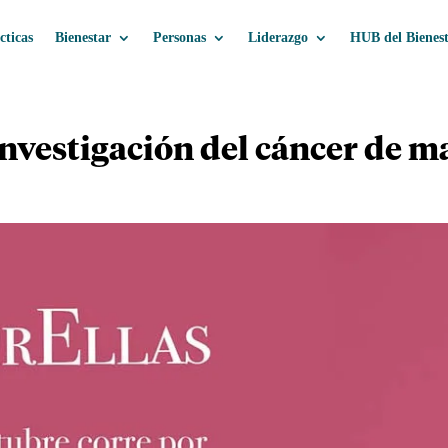
cticas
Bienestar
Personas
Liderazgo
HUB del Bienes
 investigación del cáncer de 