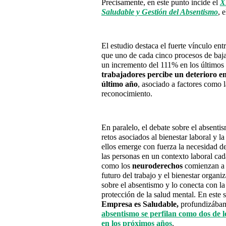
Precisamente, en este punto incide el
X
Saludable y Gestión del Absentismo
, 
El estudio destaca el fuerte vínculo en
que uno de cada cinco procesos de baja 
un incremento del 111% en los último
trabajadores percibe un deterioro en
último año
, asociado a factores como l
reconocimiento.
En paralelo, el debate sobre el absent
retos asociados al bienestar laboral y l
ellos emerge con fuerza la necesidad de
las personas en un contexto laboral ca
como los
neuroderechos
comienzan a f
futuro del trabajo y el bienestar organ
sobre el absentismo y lo conecta con la 
protección de la salud mental. En este 
Empresa es Saludable,
profundizába
absentismo se perfilan como dos de l
en los próximos años
.