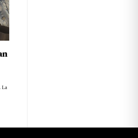
an
. La