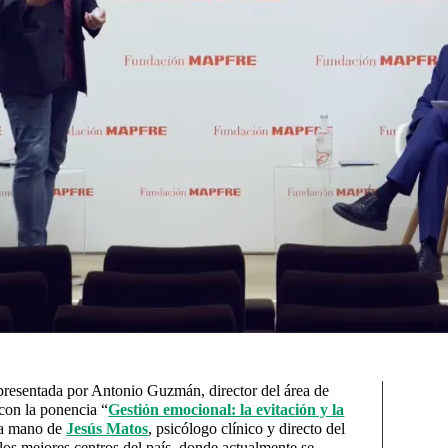
 presentada por Antonio Guzmán, director del área de
con la ponencia “
Gestión emocional: la evitación y la
la mano de
Jesús Matos
, psicólogo clínico y directo del
 los mejores centros del país, donde actualmente se