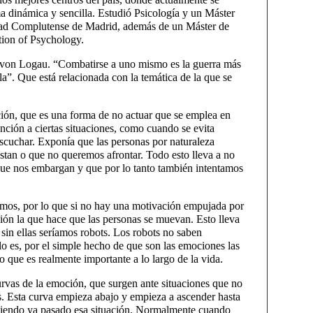
 dinámica y sencilla. Estudió Psicología y un Máster
sidad Complutense de Madrid, además de un Máster de
tion of Psychology.
h von Logau. “Combatirse a uno mismo es la guerra más
lla”. Que está relacionada con la temática de la que se
ción, que es una forma de no actuar que se emplea en
tención a ciertas situaciones, como cuando se evita
 escuchar. Exponía que las personas por naturaleza
stan o que no queremos afrontar. Todo esto lleva a no
que nos embargan y que por lo tanto también intentamos
mos, por lo que si no hay una motivación empujada por
ión la que hace que las personas se muevan. Esto lleva
 sin ellas seríamos robots. Los robots no saben
 lo es, por el simple hecho de que son las emociones las
o que es realmente importante a lo largo de la vida.
urvas de la emoción, que surgen ante situaciones que no
. Esta curva empieza abajo y empieza a ascender hasta
habiendo ya pasado esa situación. Normalmente cuando