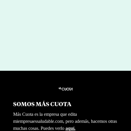
Aresbank refuerza su compromiso
con el bienestar de sus equipos junto
a Mi Empresa es Saludable
por
|
Jul 8, 2026
Redaccion Mi Empresa es Saludable
SOMOS MÁS CUOTA
Más Cuota es la empresa que edita
miempresaessaludable.com, pero además, hacemos otras
muchas cosas. Puedes verlo
aquí.