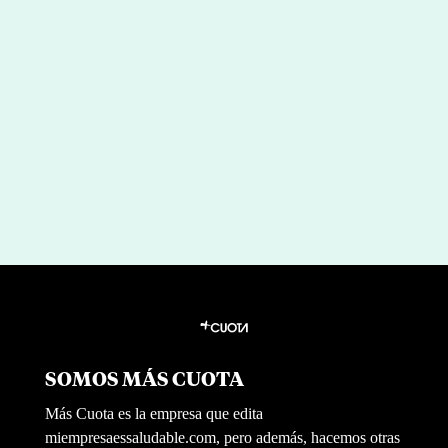
“Mi mente falló”: las lecciones de
Rafa Nadal sobre salud mental
por
|
Jul 30, 2026
Irene Santos
SOMOS MÁS CUOTA
Más Cuota es la empresa que edita
miempresaessaludable.com, pero además, hacemos otras