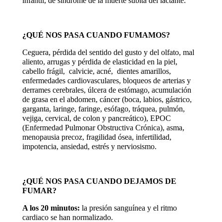
infantil, de síndrome de la muerte súbita del lactante.
¿QUÉ NOS PASA CUANDO FUMAMOS?
Ceguera, pérdida del sentido del gusto y del olfato, mal
aliento, arrugas y pérdida de elasticidad en la piel,
cabello frágil, calvicie, acné, dientes amarillos,
enfermedades cardiovasculares, bloqueos de arterias y
derrames cerebrales, úlcera de estómago, acumulación
de grasa en el abdomen, cáncer (boca, labios, gástrico,
garganta, laringe, faringe, esófago, tráquea, pulmón,
vejiga, cervical, de colon y pancreático), EPOC
(Enfermedad Pulmonar Obstructiva Crónica), asma,
menopausia precoz, fragilidad ósea, infertilidad,
impotencia, ansiedad, estrés y nerviosismo.
¿QUÉ NOS PASA CUANDO DEJAMOS DE
FUMAR?
A los 20 minutos:
la presión sanguínea y el ritmo
cardiaco se han normalizado.