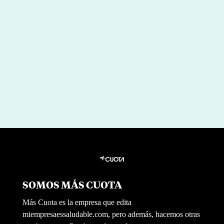
la salud laboral: cinco alimentos
clave para la atención y el foco
mental
por
|
Feb 25, 2026
Raquel Santos
SOMOS MÁS CUOTA
Más Cuota es la empresa que edita
miempresaessaludable.com, pero además, hacemos otras