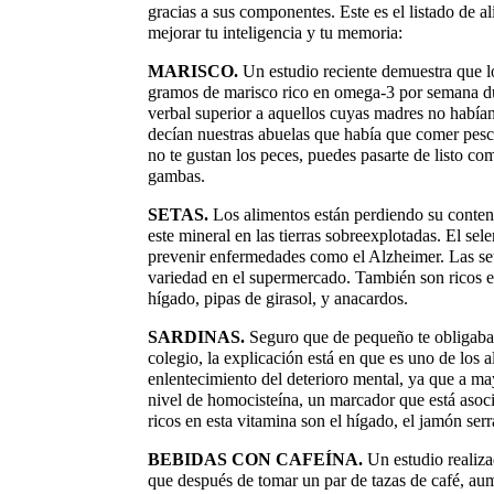
gracias a sus componentes. Este es el listado de a
mejorar tu inteligencia y tu memoria:
MARISCO.
Un estudio reciente demuestra que 
gramos de marisco rico en omega-3 por semana dur
verbal superior a aquellos cuyas madres no había
decían nuestras abuelas que había que comer pesca
no te gustan los peces, puedes pasarte de listo co
gambas.
SETAS.
Los alimentos están perdiendo su conten
este mineral en las tierras sobreexplotadas. El sel
prevenir enfermedades como el Alzheimer. Las set
variedad en el supermercado. También son ricos en
hígado, pipas de girasol, y anacardos.
SARDINAS.
Seguro que de pequeño te obligaban
colegio, la explicación está en que es uno de los 
enlentecimiento del deterioro mental, ya que a ma
nivel de homocisteína, un marcador que está asoc
ricos en esta vitamina son el hígado, el jamón ser
BEBIDAS CON CAFEÍNA.
Un estudio realiz
que después de tomar un par de tazas de café, aum