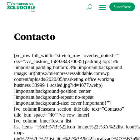
Suscríbete
Contacto
[vc_row full_width=”stretch_row” overlay_dotted=””
css=”.vc_custom_1589384370035{padding-top: 5%
!important;padding-bottom: 8% !important;background-
image: url(https://miempresaessaludable.com/wp-
content/uploads/2020/05/marketing-office-working-
business-33999-1-scaled.jpg?id=4077.webp)
!important;background-position: center
!important;background-repeat: no-repeat
!important;background-size: cover !important;}”]
[vc_column][cascara_section_title title_text=”Contacto”
title_btm_space=”40″][vc_row_inner]
[vc_column_inner][cscra_list
list_items=”%5B%7B%22icon_image%22%3A%22list_icon
map-
pin%22%2C%22list_title%22%3A%22Localizaci%C3%B3n