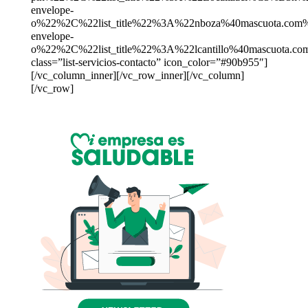
envelope-
o%22%2C%22list_title%22%3A%22nboza%40mascuota.c
envelope-
o%22%2C%22list_title%22%3A%22lcantillo%40mascuota
class=”list-servicios-contacto” icon_color=”#90b955″]
[/vc_column_inner][/vc_row_inner][/vc_column]
[/vc_row]